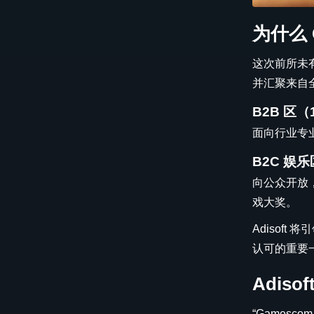
为什么 G
这次前所未有的
并汇聚来自全球
B2B 区（1
面向行业专业人士
B2C 娱乐区
向公众开放，
戏大奖。
Adisof
认可的重要
Adis
“Gamesco