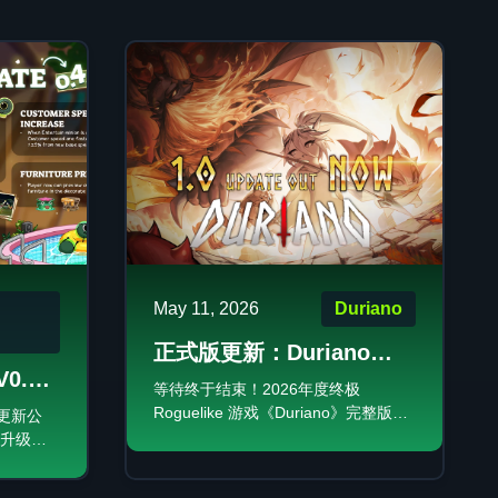
May 11, 2026
Duriano
正式版更新：Duriano
V0.4.0
2026 Roguelike (肉鸽) 游
等待终于结束！2026年度终极
与挂
Roguelike 游戏《Duriano》完整版现
e 更新公
戏的终极体验
已正式发售！化身榴莲英雄，闯入北
升级、
欧神话世界！解锁海量角色、神明技
济系统调
能、武器与强化增幅。做好战斗准
！