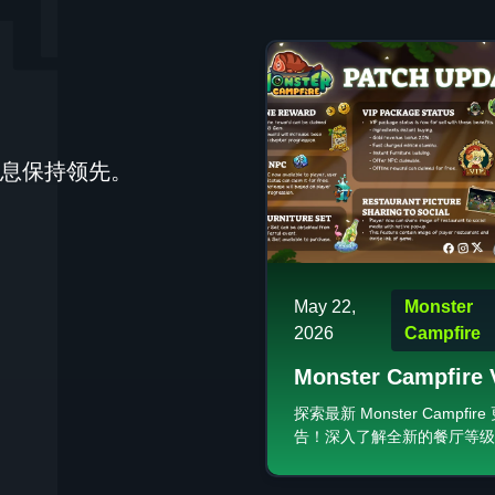
息保持领先。
May 22,
Monster
2026
Campfire
Monster Campfire 
更新公告：餐厅等级
探索最新 Monster Campfir
告！深入了解全新的餐厅等级
机奖励
VIP 挂机奖励以及游戏内经
整。今天就来升级您的餐厅吧