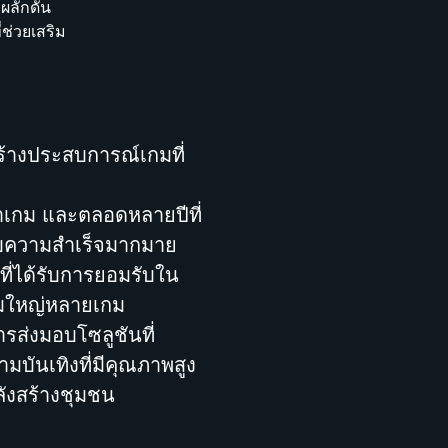
ะผลักดัน
ช่วยเสริม
สร้างประสบการณ์เกมที่
นาเกม และตลอดหลายปีที่
ระสบความสำเร็จมากมาย
ี่ได้รับการยอมรับใน
กมใหญ่หลายเกม
รส่งมอบโซลูชันที่
บันเทิงที่มีคุณภาพสูง
ำลังสร้างชุมชน