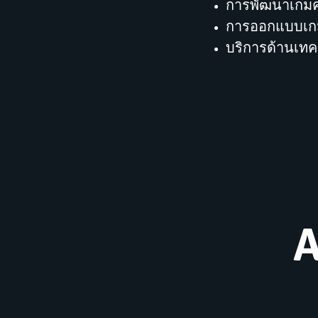
การพัฒนาเกมค
การออกแบบเกม
บริการด้านเท
A