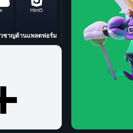
ล
Html5
่ยวชาญด้านแพลตฟอร์ม
+