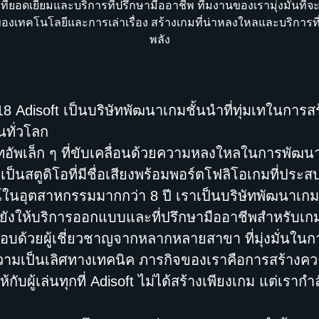
ที่ยอดเยี่ยมและบริการที่ปรึกษามืออาชีพ ทีมงานของเรามุ่งมั่นที่จ
งเทคโนโลยีและการเล่าเรื่อง สร้างเกมที่น่าหลงใหลและบริการที่
พลัง
2018 Adisoft เป็นบริษัทพัฒนาเกมชั้นนำที่ทุ่มเทในการ
่นทั่วโลก
์ทอัพเล็ก ๆ ที่ขับเคลื่อนด้วยความหลงใหลในการพัฒ
ตเป็นสตูดิโอที่มีชื่อเสียงพร้อมพอร์ตโฟลิโอเกมที่ป
นอุตสาหกรรมมากกว่า 8 ปี เราเป็นบริษัทพัฒนาเกมท
ังให้บริการออกแบบและที่ปรึกษามืออาชีพสำหรับเ
กอบด้วยผู้เชี่ยวชาญจากหลากหลายสาขา ที่มุ่งมั่นในกา
ามเป็นเลิศทางเทคนิค ภารกิจของเราคือการสร้างความ
กับผู้เล่นทุกที่ Adisoft ไม่ได้สร้างเพียงเกม แต่เราก