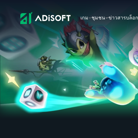
เกม
ชุมชน
ข่าวสาร
บล็อ